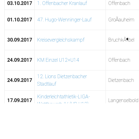
03.10.2017
1. Offenbacher Kranlauf
Offenbach
01.10.2017
47. Hugo-Wenninger-Lauf
GroÃauheim
30.09.2017
Kreisevergleichskampf
BruchkÃ¶bel
24.09.2017
KM Einzel U12+U14
Offenbach
12. Lions Dietzenbacher
24.09.2017
Dietzenbach
Stadtlauf
Kinderleichtathletik-LIGA-
17.09.2017
Langenselbold
Wettbewerb IV (U8-U12)
41. Internationaler
17.09.2017
Neu-Isenburg
Hugenottenlauf
36. Offene Rodgauer