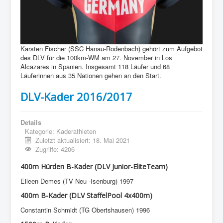
Karsten Fischer (SSC Hanau-Rodenbach) gehört zum Aufgebot
des DLV für die 100km-WM am 27. November in Los
Alcazares in Spanien. Insgesamt 118 Läufer und 68
Läuferinnen aus 35
Nationen
gehen an den Start.
DLV-Kader 2016/2017
Details
Kategorie:
Kaderathleten
Zuletzt aktualisiert: 18. Mai 2021
Zugriffe: 4206
400m Hürden B-Kader (DLV Junior-EliteTeam)
Eileen Demes (TV
Neu
-Isenburg) 1997
400m B-Kader (DLV StaffelPool 4x400m)
Constantin Schmidt (TG Obertshausen) 1996