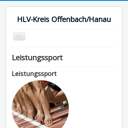
HLV-Kreis Offenbach/Hanau
Toggle
Navigation
Startseite
Leistungssport
News
Kreis
Leistungssport
Termine
Ergebnisse
Berichte
Statistik
Sport