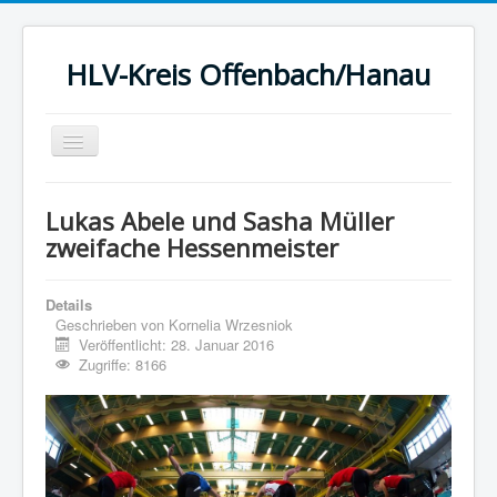
HLV-Kreis Offenbach/Hanau
Toggle
Navigation
Startseite
Lukas Abele und Sasha Müller
News
zweifache Hessenmeister
Kreis
Details
Termine
Geschrieben von
Kornelia Wrzesniok
Veröffentlicht: 28. Januar 2016
Ergebnisse
Zugriffe: 8166
Berichte
Statistik
Sport