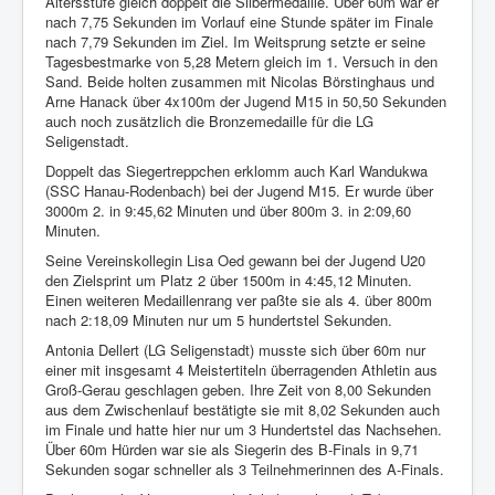
Altersstufe gleich doppelt die Silbermedaille. Über 60m war er
nach 7,75 Sekunden im Vorlauf eine Stunde später im Finale
nach 7,79 Sekunden im Ziel. Im Weitsprung setzte er seine
Tagesbestmarke von 5,28 Metern gleich im 1. Versuch in den
Sand. Beide holten zusammen mit Nicolas Börstinghaus und
Arne Hanack über 4x100m der Jugend M15 in 50,50 Sekunden
auch noch zusätzlich die Bronzemedaille für die LG
Seligenstadt.
Doppelt das Siegertreppchen erklomm auch Karl Wandukwa
(SSC Hanau-Rodenbach) bei der Jugend M15. Er wurde über
3000m 2. in 9:45,62 Minuten und über 800m 3. in 2:09,60
Minuten.
Seine Vereinskollegin Lisa Oed gewann bei der Jugend U20
den Zielsprint um Platz 2 über 1500m in 4:45,12 Minuten.
Einen weiteren Medaillenrang
ver
paßte sie als 4. über 800m
nach 2:18,09 Minuten nur um 5 hundertstel Sekunden.
Antonia Dellert (LG Seligenstadt) musste sich über 60m nur
einer mit insgesamt 4 Meistertiteln überragenden Athletin aus
Groß-Gerau geschlagen geben. Ihre Zeit von 8,00 Sekunden
aus dem Zwischenlauf bestätigte sie mit 8,02 Sekunden auch
im Finale und hatte hier nur um 3 Hundertstel das Nachsehen.
Über 60m Hürden war sie als Siegerin des B-Finals in 9,71
Sekunden sogar schneller als 3 Teilnehmerinnen des A-Finals.