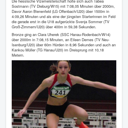
Die hessische Vizemeisterschaft holte sich auch Tabea
Sostmann (TV Dieburg/W15) mit 7:08,05 Minuten über 2000m,
Davor Aaron Bienenfeld (LG Offenbach/U20) über 1500m in
4:09,26 Minuten und als eine der jüngsten Starterinnen im Feld
die gerade erst in die U18 aufgerückte Svenja Sommer (TV
Groß-Zimmern/U20) über 400m in 59,38 Sekunden.
Bronze ging an Clara Uherek (SSC Hanau-Rodenbach/W14)
über 2000m in 7:08,15 Minuten, an Eileen Demes (TV Neu-
Isenburg/U20) über 60m Hürden in 8,96 Sekunden und auch an
Kankou Müller (TG Hanau/U20) im Dreisprung mit 10,18
Metern.