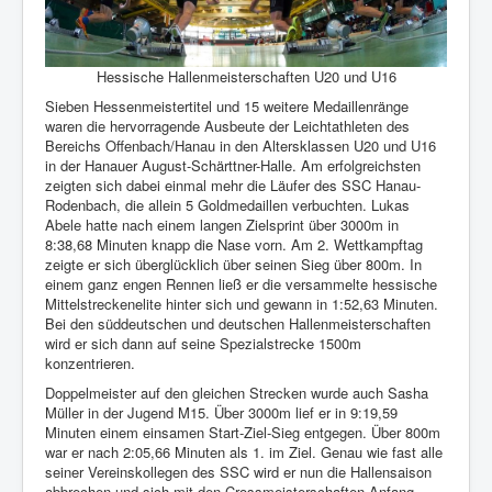
Interaktiv
Hessische Hallenmeisterschaften U20 und U16
Sieben Hessenmeistertitel und 15 weitere Medaillenränge
waren die hervorragende Ausbeute der Leichtathleten des
Bereichs Offenbach/Hanau in den Altersklassen U20 und U16
in der Hanauer August-Schärttner-Halle. Am erfolgreichsten
zeigten sich dabei einmal mehr die Läufer des SSC Hanau-
Rodenbach, die allein 5 Goldmedaillen verbuchten. Lukas
Abele hatte nach einem langen Zielsprint über 3000m in
8:38,68 Minuten knapp die Nase vorn. Am 2. Wettkampftag
zeigte er sich überglücklich über seinen Sieg über 800m. In
einem ganz engen Rennen ließ er die versammelte hessische
Mittelstreckenelite hinter sich und gewann in 1:52,63 Minuten.
Bei den süddeutschen und deutschen Hallenmeisterschaften
wird er sich dann auf seine Spezialstrecke 1500m
konzentrieren.
Doppelmeister auf den gleichen Strecken wurde auch Sasha
Müller in der Jugend M15. Über 3000m lief er in 9:19,59
Minuten einem einsamen Start-Ziel-Sieg entgegen. Über 800m
war er nach 2:05,66 Minuten
als
1. im Ziel. Genau wie fast alle
seiner Vereinskollegen des SSC wird er nun die Hallensaison
abbrechen und sich mit den Crossmeisterschaften Anfang