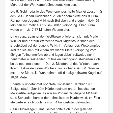
März auf der Wettkampfbühne zurückmelden.
Die 5. Goldmedaille des Wochenendes holte Max Grabosch für
den SSC Hanau-Rodenbach. Auch er dominierte das 3000m-
Rennen der Jugend M14 nach Belieben und siegte in 9:44,26
Minuten mit mehr als 15 Sekunden Vorsprung. Über 800m
wurde er in 2:17,57 Minuten Vizemeister.
Einen ganz spannenden Wettbewerb lieferten sich mit Marie
Winkler und Kathrin Warzecha zwei Kugelstoßerinnen des LAZ
Bruchköbel bei der Jugend W14. Im Verlauf des Wettkampfes
setzten sie sich mit einem dreiviertel Meter Vorsprung vom
übrigen Teilnehmerfeld ab und lagen dabei zeitweise nur 1
Zentimeter auseinander. Im finalen Durchgang steigerten sich
beide nochmals enorm. Den 2. Meistertitel des Winters nach
ihrem Diskussieg eine Woche zuvor sicherte sich M. Winkler
mit 10,72 Meter, K. Warzecha stieß die 3kg schwere Kugel auf
10,61 Meter.
Ebenfalls ungefährdet sprintete Constantin Derzbach (LG
Seligenstadt) über 60m Hürden seinem ersten hessischen
Meistertitel entgegen. Er war im Vorlauf der Jugend M14mit
9,18 Sekunden bereits der schnellste im Hürdenwald, im Finale
steigerte er sich nochmals um 4 hundertstel Sekunden.
Sein Clubkollege Lukas Seibel holte sich in der gleichen