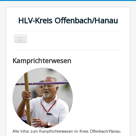
HLV-Kreis Offenbach/Hanau
Toggle
Navigation
Startseite
Kamprichterwesen
News
Kreis
Termine
Ergebnisse
Berichte
Statistik
Sport
Alle Infos zum Kampfrichterwesen im Kreis Offenbach/Hanau.